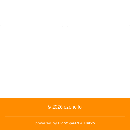
© 2026
ozone.lol
powered by
LightSpeed
&
Derko