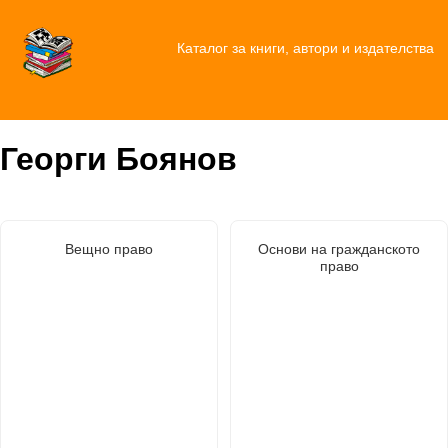
Каталог за книги, автори и издателства
Георги Боянов
Вещно право
Основи на гражданското
право