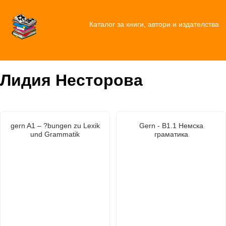
Каталог за книги, автори и издателства
Лидия Несторова
gern A1 – ?bungen zu Lexik
Gern - B1.1 Немска
und Grammatik
граматика