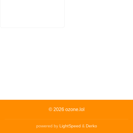
© 2026
ozone.lol
powered by
LightSpeed
&
Derko