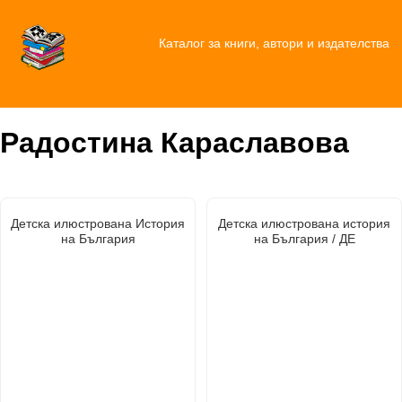
Каталог за книги, автори и издателства
Радостина Караславова
Детска илюстрована История
Детска илюстрована история
на България
на България / ДЕ