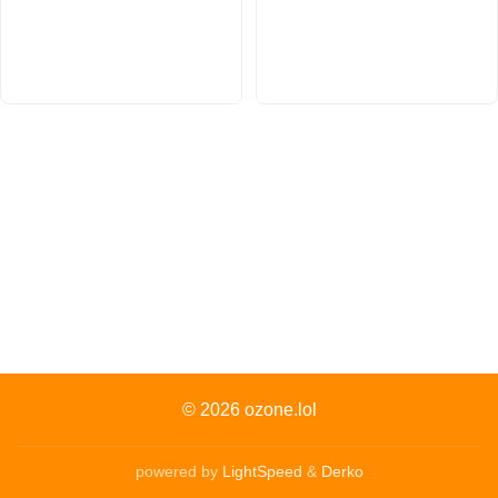
© 2026
ozone.lol
powered by
LightSpeed
&
Derko