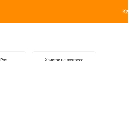
К
 Рая
Христос не возкресе