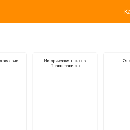
К
огословие
Историческият път на
От 
Православието