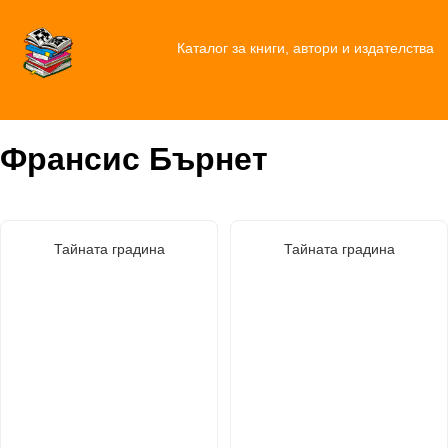
Каталог за книги, автори и издателства
Франсис Бърнет
Тайната градина
Тайната градина