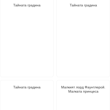
Тайната градина
Тайната градина
Тайната градина
Малкият лорд Фаунтлерой.
Малката принцеса