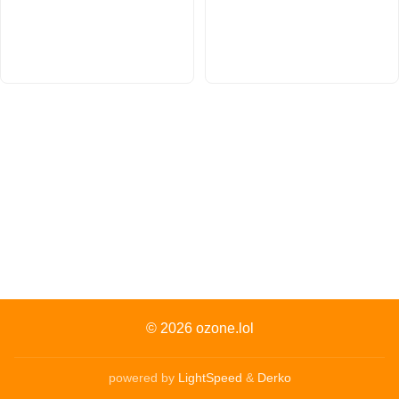
© 2026
ozone.lol
powered by
LightSpeed
&
Derko