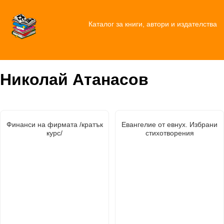
Каталог за книги, автори и издателства
Николай Атанасов
Финанси на фирмата /кратък
Евангелие от евнух. Избрани
курс/
стихотворения