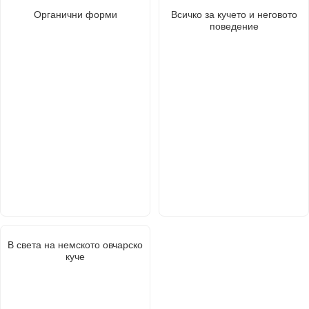
Органични форми
Всичко за кучето и неговото
поведение
В света на немското овчарско
куче