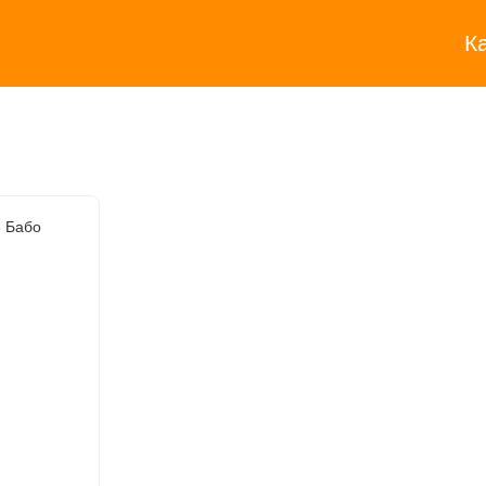
К
 Бабо