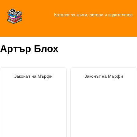
Каталог за книги, автори и издателства
Артър Блох
Законът на Мърфи
Законът на Мърфи