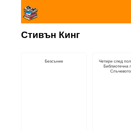
Стивън Кинг
Безсъние
Четири след пол
Библиотечна 
Слъчевото