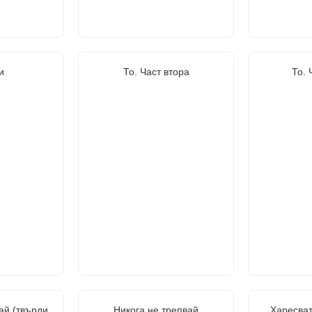
и
То. Част втора
То. 
ай (твърди
Никога не трепвай
Харесват