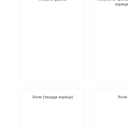
корици
Холи (твърда корица)
Холи