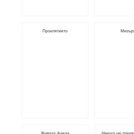
Проклятието
Мизър
Живата факла
Никога не трепв