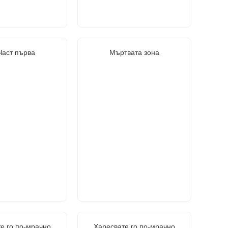
Част първа
Мъртвата зона
е го по-мрачно
Харесвате го по-мрачно