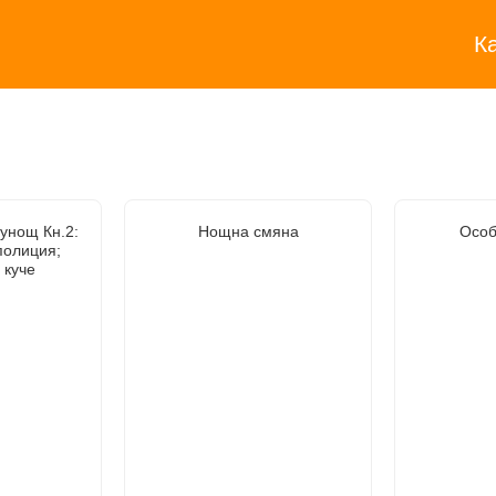
К
унощ Кн.2:
Нощна смяна
Особ
полиция;
 куче