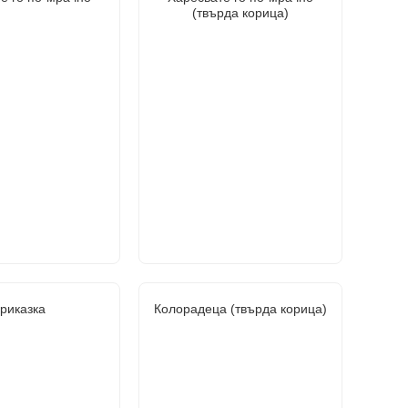
(твърда корица)
риказка
Колорадеца (твърда корица)