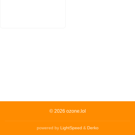
© 2026
ozone.lol
powered by
LightSpeed
&
Derko