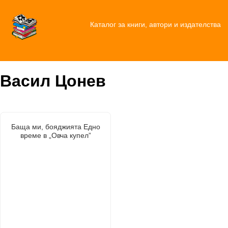
Каталог за книги, автори и издателства
Васил Цонев
Баща ми, бояджията Едно
време в „Овча купел”