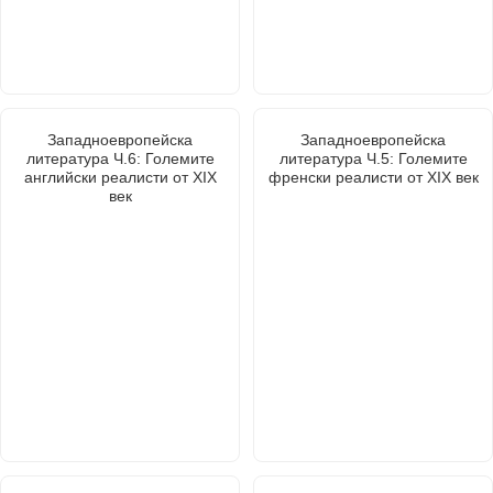
Западноевропейска
Западноевропейска
литература Ч.6: Големите
литература Ч.5: Големите
английски реалисти от XIX
френски реалисти от XIX век
век