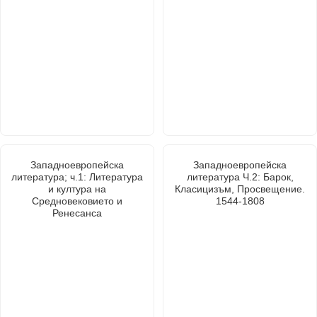
Западноевропейска
Западноевропейска
литература; ч.1: Литература
литература Ч.2: Барок,
и култура на
Класицизъм, Просвещение.
Средновековието и
1544-1808
Ренесанса