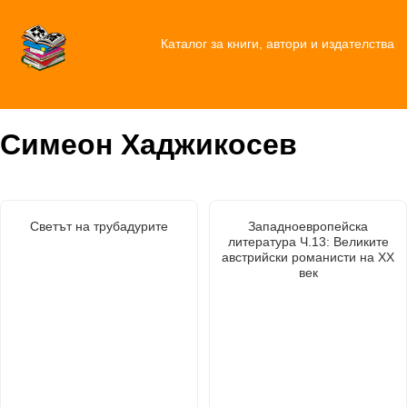
Каталог за книги, автори и издателства
Симеон Хаджикосев
Светът на трубадурите
Западноевропейска
литература Ч.13: Великите
австрийски романисти на XX
век