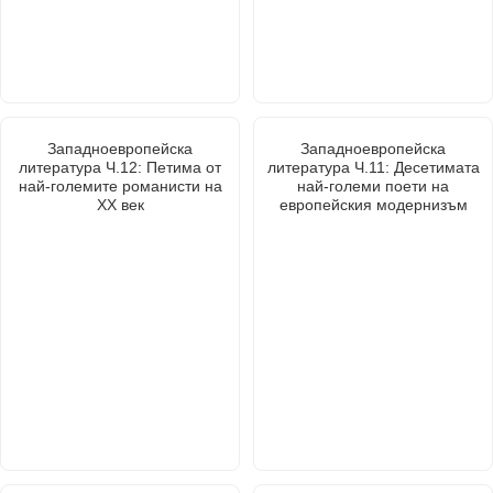
Западноевропейска
Западноевропейска
литература Ч.12: Петима от
литература Ч.11: Десетимата
най-големите романисти на
най-големи поети на
ХХ век
европейския модернизъм