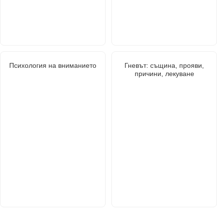
Психология на вниманието
Гневът: същина, прояви,
причини, лекуване