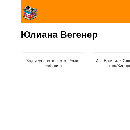
Юлиана Вегенер
Зад червената врата. Роман
Ива Ваня или Сл
лабиринт
фея/Кинор