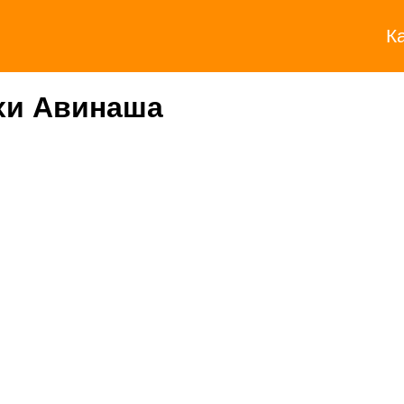
К
хи Авинаша