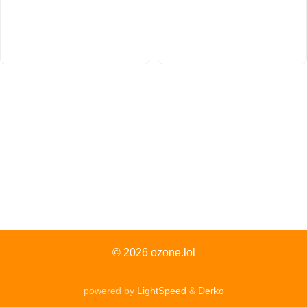
© 2026
ozone.lol
powered by
LightSpeed
&
Derko