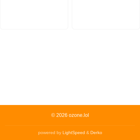
© 2026
ozone.lol
powered by
LightSpeed
&
Derko