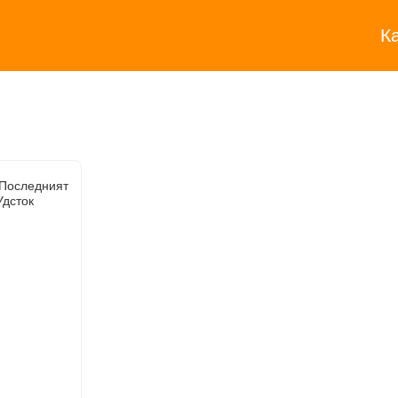
К
 Последният
Удсток