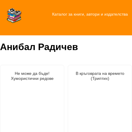
Каталог за книги, автори и издателства
Анибал Радичев
Не може да бъде!
В кръговрата на времето
Хумористични редове
(Триптих)