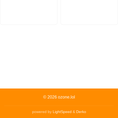
© 2026
ozone.lol
powered by
LightSpeed
&
Derko