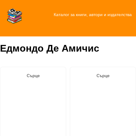
Каталог за книги, автори и издателства
Едмондо Де Амичис
Сърце
Сърце