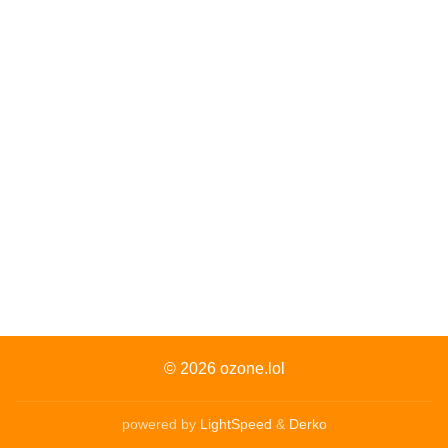
© 2026
ozone.lol
powered by
LightSpeed
&
Derko