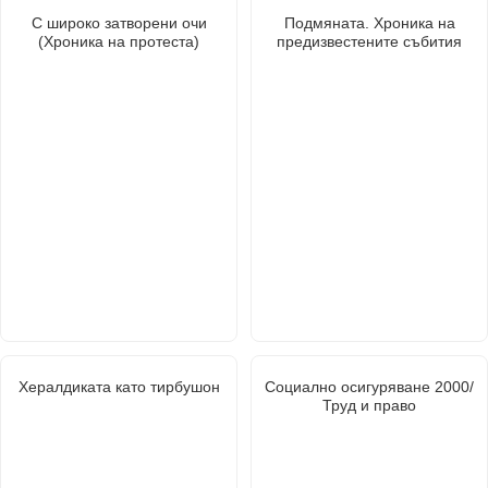
С широко затворени очи
Подмяната. Хроника на
(Хроника на протеста)
предизвестените събития
Хералдиката като тирбушон
Социално осигуряване 2000/
Труд и право