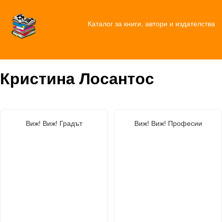
Каталог за книги, автори и издателства
Кристина Лосантос
Виж! Виж! Градът
Виж! Виж! Професии