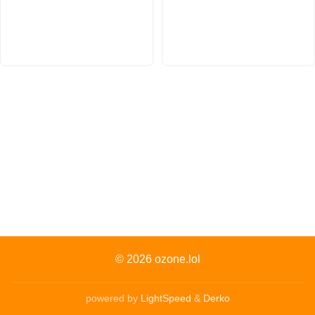
© 2026
ozone.lol
powered by
LightSpeed
&
Derko