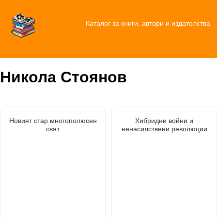
Каталог за книги, автори и издателства
Никола Стоянов
Новият стар многополюсен
Хибридни войни и
свят
ненасилствени революции