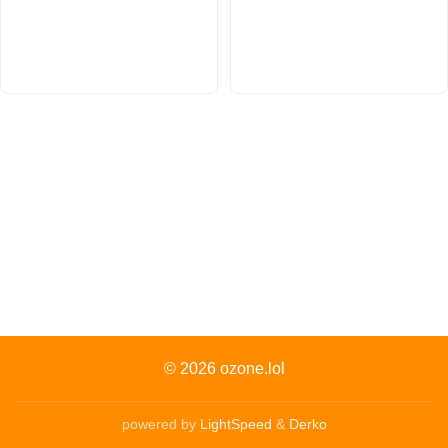
© 2026
ozone.lol
powered by
LightSpeed
&
Derko