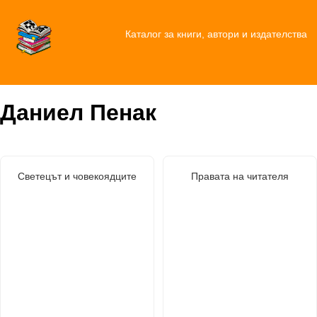
Каталог за книги, автори и издателства
Даниел Пенак
Светецът и човекоядците
Правата на читателя