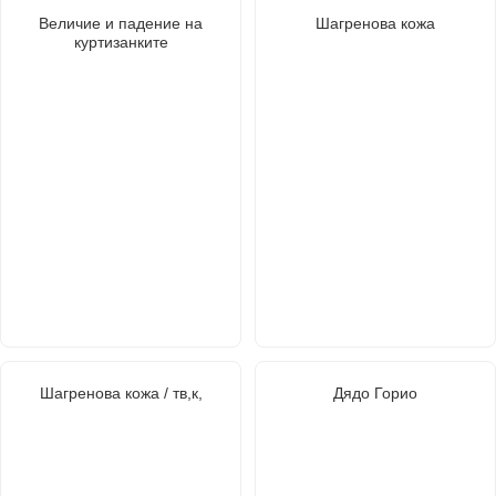
Величие и падение на
Шагренова кожа
куртизанките
Шагренова кожа / тв,к,
Дядо Горио