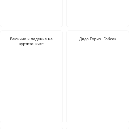
Величие и падение на
Дядо Горио. Гобсек
куртизанките