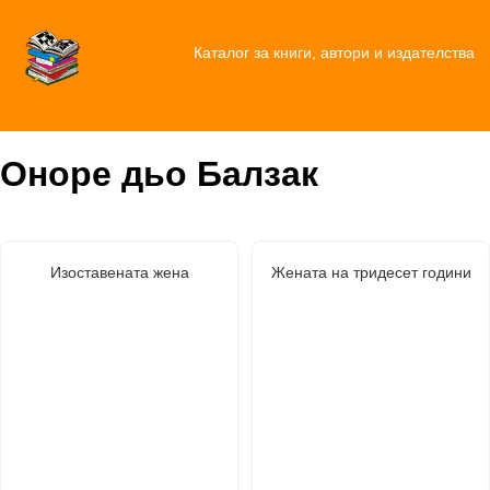
Каталог за книги, автори и издателства
Оноре дьо Балзак
Изоставената жена
Жената на тридесет години