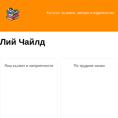
Каталог за книги, автори и издателства
Лий Чайлд
Лош късмет и неприятности
По трудния начин