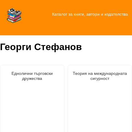
Каталог за книги, автори и издателства
Георги Стефанов
Еднолични търговски
Теория на международната
дружества
сигурност