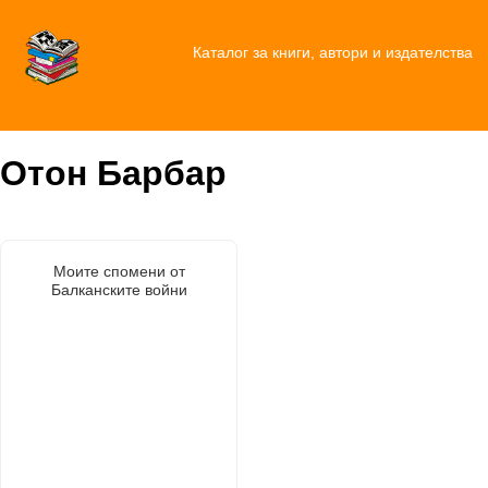
Каталог за книги, автори и издателства
Отон Барбар
Моите спомени от
Балканските войни