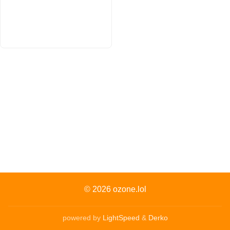
© 2026
ozone.lol
powered by
LightSpeed
&
Derko