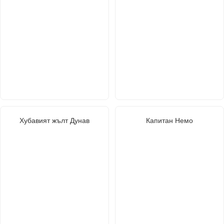
Хубавият жълт Дунав
Капитан Немо