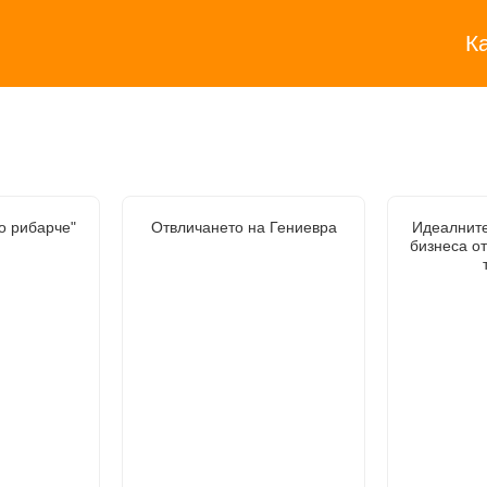
К
о рибарче"
Отвличането на Гениевра
Идеалните
бизнеса о