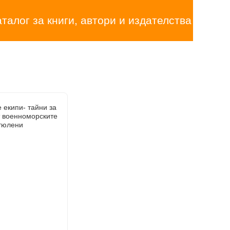
аталог за книги, автори и издателства
 екипи- тайни за
т военноморските
тюлени