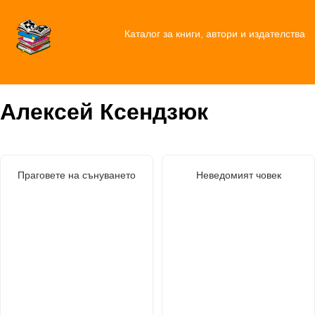
Каталог за книги, автори и издателства
Алексей Ксендзюк
Праговете на сънуването
Неведомият човек