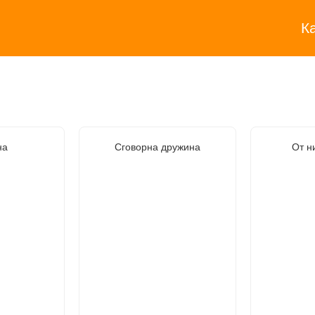
К
на
Сговорна дружина
От н