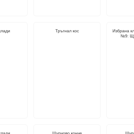
клади
Тръгнал кос
Избрана кл
№9: Щ
клади
Щурчово конче
Щур