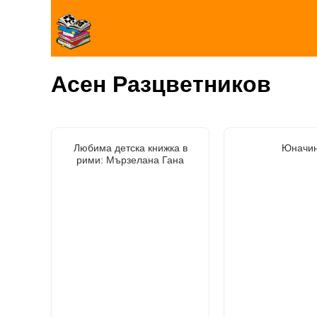
Асен Разцветников
Любима детска книжка в
Юначи
рими: Мързелана Гана