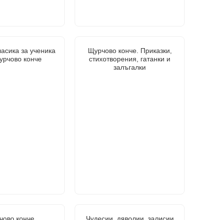
асика за ученика
Щурчово конче. Приказки,
урчово конче
стихотворения, гатанки и
залъгалки
чово конче
Чудесии, дяволии, залисии