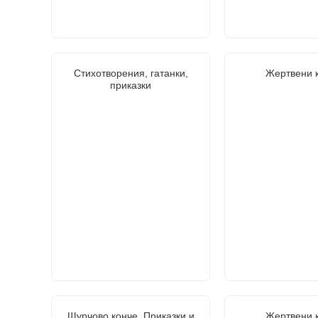
Стихотворения, гатанки,
Жертвени 
приказки
Щурчово конче. Приказки и
Жертвени 