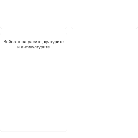
Войната на расите, културите
и антикултурите