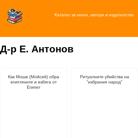
Каталог за книги, автори и издателства
Д-р Е. Антонов
Как Моше (Moйсей) обра
Ритуалните убийства на
египтяните и избяга от
"избрания народ"
Египет