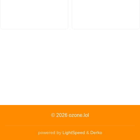
© 2026
ozone.lol
powered by
LightSpeed
&
Derko