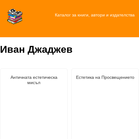
Каталог за книги, автори и издателства
Иван Джаджев
Античната естетическа
Естетика на Просвещението
мисъл