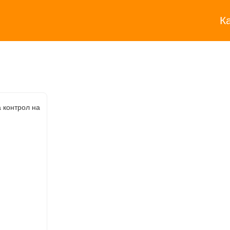
К
 контрол на