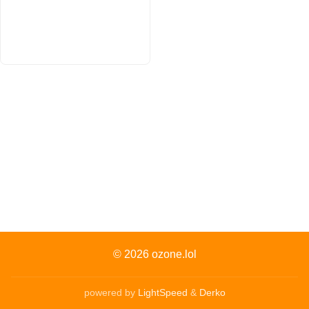
© 2026
ozone.lol
powered by
LightSpeed
&
Derko