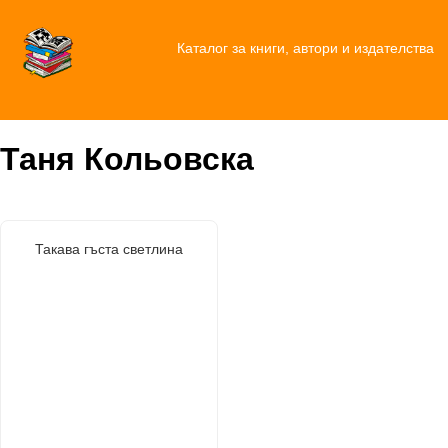
Каталог за книги, автори и издателства
Таня Кольовска
Такава гъста светлина