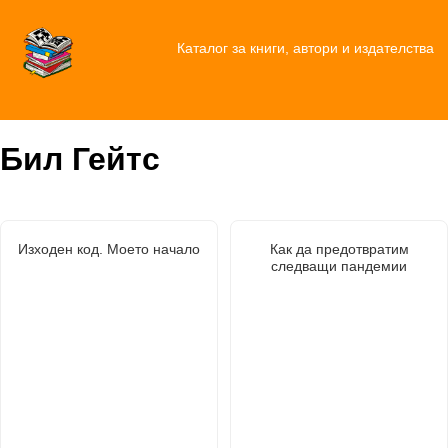
Каталог за книги, автори и издателства
Бил Гейтс
Изходен код. Моето начало
Как да предотвратим
следващи пандемии