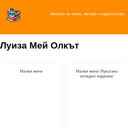
Каталог за книги, автори и издателства
Луиза Мей Олкът
Малки жени
Малки жени /Луксозно
коледно издание/