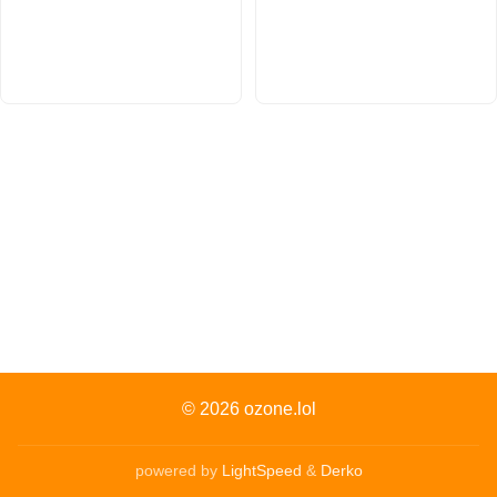
© 2026
ozone.lol
powered by
LightSpeed
&
Derko