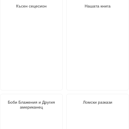
Късен сецесион
Нашата книга
Боби Блажения и Другия
Ломски разкази
американец