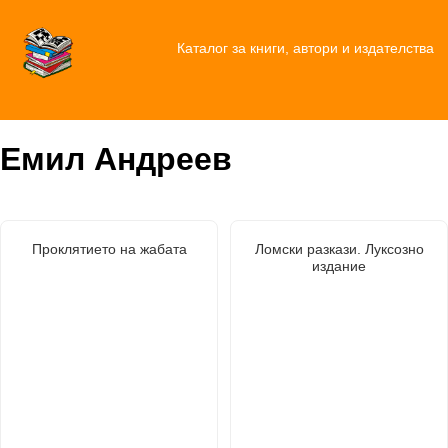
Каталог за книги, автори и издателства
Емил Андреев
Проклятието на жабата
Ломски разкази. Луксозно
издание