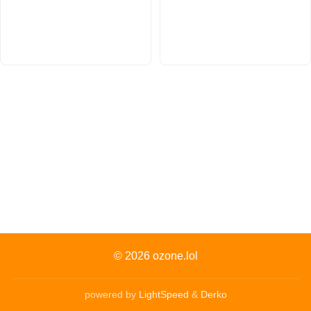
© 2026
ozone.lol
powered by
LightSpeed
&
Derko