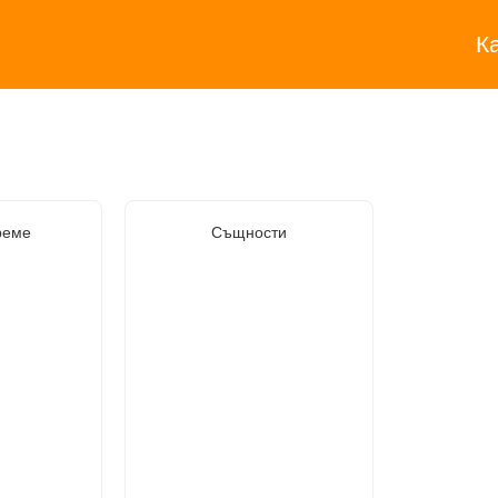
К
реме
Същности