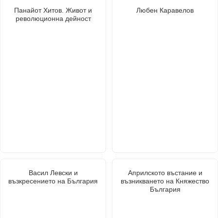
Панайот Хитов. Живот и
Любен Каравелов
революционна дейност
Васил Левски и
Априлското въстание и
възкресението на България
възникването на Княжество
България