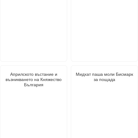
Априлското въстание и
Мидхат паша моли Бисмарк
възникването на Княжество
за пощада
България