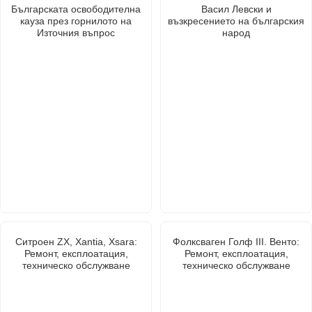
Българската освободителна
Васил Левски и
кауза през горнилото на
възкресението на българския
Източния въпрос
народ
Ситроен ZX, Xantia, Xsara:
Фолксваген Голф III. Венто:
Ремонт, експлоатация,
Ремонт, експлоатация,
техническо обслужване
техническо обслужване