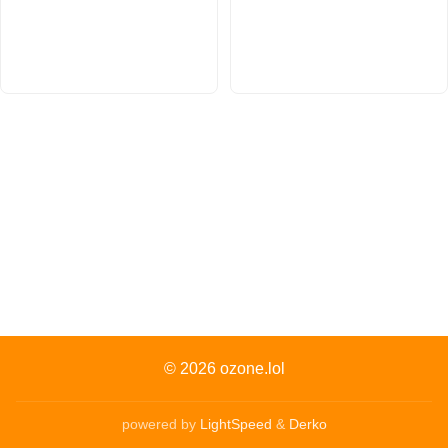
© 2026
ozone.lol
powered by
LightSpeed
&
Derko