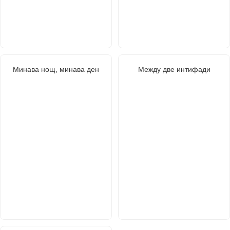
Минава нощ, минава ден
Между две интифади