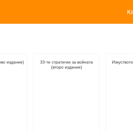
К
ово издание)
33-те стратегии за войната
Изкуствот
(второ издание)