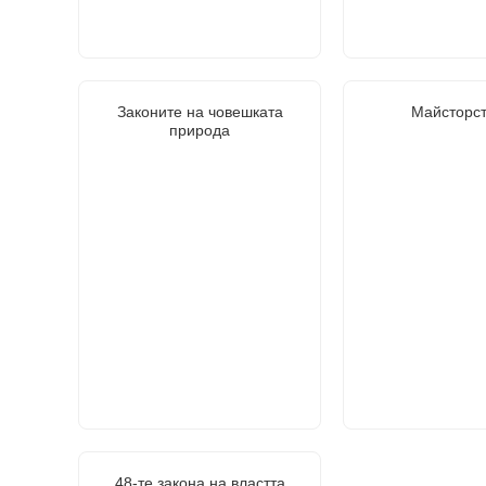
Законите на човешката
Майсторст
природа
48-те закона на властта