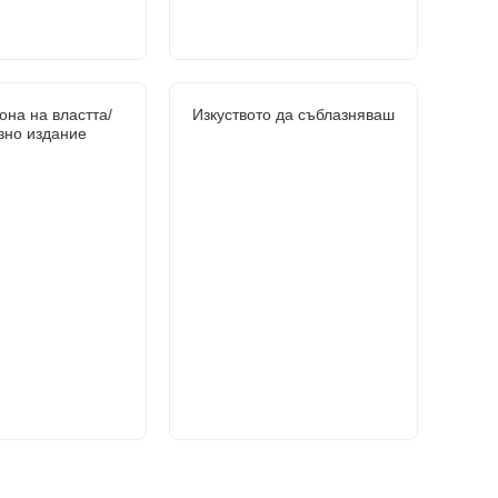
она на властта/
Изкуството да съблазняваш
зно издание