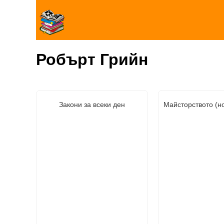
Робърт Грийн
Закони за всеки ден
Майсторството (н