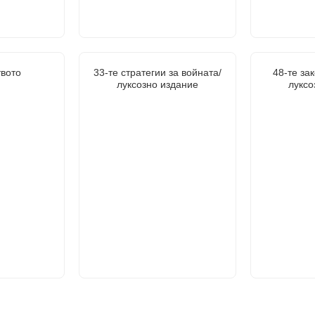
вото
33-те стратегии за войната/
48-те зак
луксозно издание
луксо